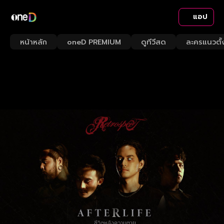
แอป
หน้าหลัก
oneD PREMIUM
ดูทีวีสด
ละครแนวตั้