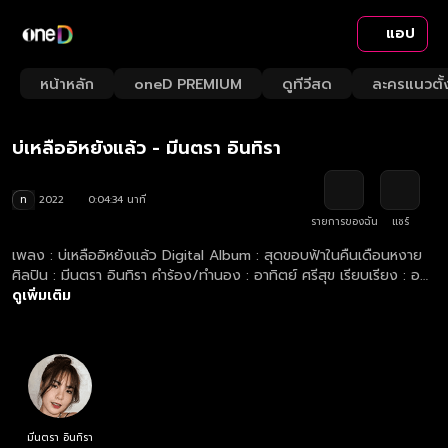
แอป
Playback
/
Mute
หน้าหลัก
oneD PREMIUM
ดูทีวีสด
ละครแนวตั้
Loaded
:
Rate
21.71%
บ่เหลืออิหยังแล้ว - มีนตรา อินทิรา
ท
2022
0:04:34 นาที
รายการของฉัน
แชร์
เพลง : บ่เหลืออิหยังแล้ว Digital Album : สุดขอบฟ้าในคืนเดือนหงาย
ศิลปิน : มีนตรา อินทิรา คำร้อง/ทำนอง : อาทิตย์ ศรีสุข เรียบเรียง : ออ
นบอร์ดสตูดิโอ
ดูเพิ่มเติม
มีนตรา อินทิรา