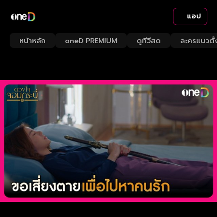
แอป
หน้าหลัก
oneD PREMIUM
ดูทีวีสด
ละครแนวตั้