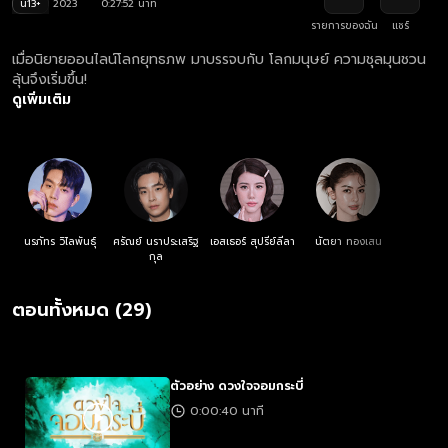
น13+
2023
0:27:52 นาที
รายการของฉัน
แชร์
เมื่อนิยายออนไลน์โลกยุทธภพ มาบรรจบกับ โลกมนุษย์ ความชุลมุนชวน
ลุ้นจึงเริ่มขึ้น!
ดูเพิ่มเติม
นรภัทร วิไลพันธุ์
ศรัณย์ นราประเสริฐ
เอสเธอร์ สุปรีย์ลีลา
นัตยา ทองเสน
กุล
ตอนทั้งหมด (29)
ตัวอย่าง ดวงใจจอมกระบี่
0:00:40 นาที