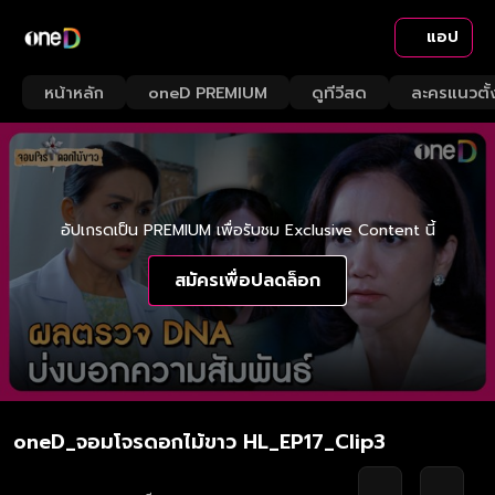
แอป
หน้าหลัก
oneD PREMIUM
ดูทีวีสด
ละครแนวตั้
อัปเกรดเป็น PREMIUM เพื่อรับชม Exclusive Content นี้
สมัครเพื่อปลดล็อก
oneD_จอมโจรดอกไม้ขาว HL_EP17_Clip3