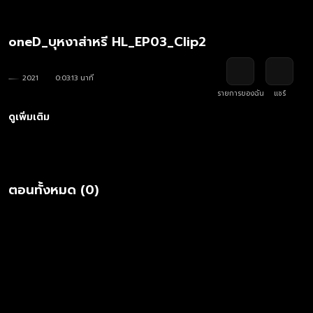
oneD_บุหงาส่าหรี HL_EP03_Clip2
2021
0:03:13 นาที
รายการของฉัน
แชร์
ดูเพิ่มเติม
ตอนทั้งหมด (0)