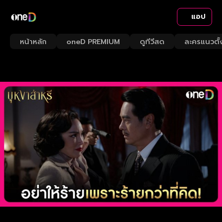
แอป
หน้าหลัก
oneD PREMIUM
ดูทีวีสด
ละครแนวตั้