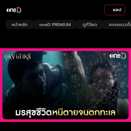
แอป
หน้าหลัก
oneD PREMIUM
ดูทีวีสด
ละครแนวตั้