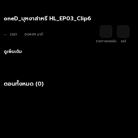
oneD_บุหงาส่าหรี HL_EP03_Clip6
2021
0:04:09 นาที
รายการของฉัน
แชร์
ดูเพิ่มเติม
ตอนทั้งหมด (0)