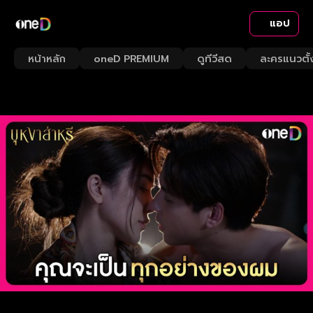
แอป
หน้าหลัก
oneD PREMIUM
ดูทีวีสด
ละครแนวตั้