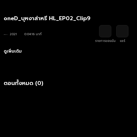
oneD_บุหงาส่าหรี HL_EP02_Clip9
2021
0:04:16 นาที
รายการของฉัน
แชร์
ดูเพิ่มเติม
ตอนทั้งหมด (0)