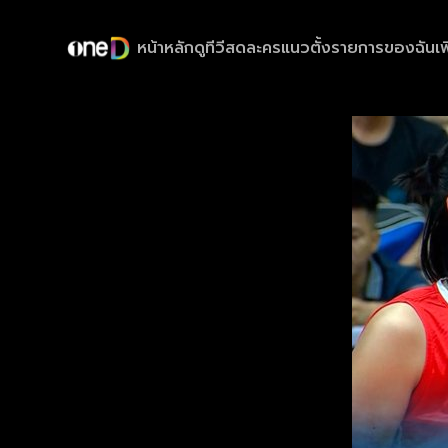
หน้าหลัก
ดูทีวีสด
ละครแนวตั้ง
รายการของฉัน
เพ