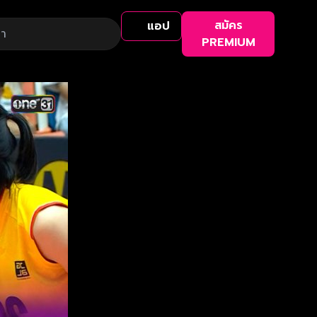
สมัคร
แอป
PREMIUM