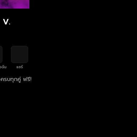
 V.
งฉัน
แชร์
รบทุกคู่ ฟรี!