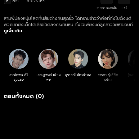
ท
2019
0:03:26 นาที
รายการของฉัน
แชร์
สามพี่น้องหนุ่มโสดที่นิสัยต่างกันสุดขั้ว ได้ทราบข่าวว่าพ่อที่ทิ้งไปตั้งแต่
พวกเขายังเด็กได้เสียชีวิตลงกระทันหัน ทิ้งไว้เพียงแค่ลูกสาววัยห้าขวบที่
เกิดกับภรรยาใหม่ พวกเขาจึงตัดสินใจรับบทคุณพ่อจำเป็น เพื่อไม่ให้น้อง
ดูเพิ่มเติม
สาวขาดความอบอุ่นเหมือนพวกเขา
อาณัตพล ศิริ
เศรษฐพงศ์ เพียง
จุฑาวุฒิ ภัทรกำพล
รุ่งรดา รุ่งลิขิต
รุ้งลาวั
ชุมแสง
พอ
เจริญ
หง
ตอนทั้งหมด (0)