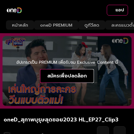
แอป
หน้าหลัก
oneD PREMIUM
ดูทีวีสด
ละครแนวตั้
อัปเกรดเป็น PREMIUM เพื่อรับชม Exclusive Content นี้
สมัครเพื่อปลดล็อก
oneD_สุภาพบุรุษสุดซอย2023 HL_EP27_Clip3