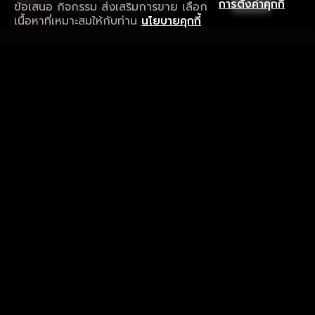
เปิด
การตั้งค่าคุกกี้
ข้อเสนอ กิจกรรม ส่งเสริมการขาย เลือก
ดาวน์โหลดแอปเพื่อการรับชมที่ดีกว่า
เนื้อหาที่เหมาะสมให้กับท่าน
นโยบายคุกกี้
รับประสบการณ์ที่ดีที่สุดบนแอป
ภาษาไทย
คำถามที่พบบ่อย
แจ้งปัญหาการใช้งาน
ข้อกำหนดและเงื่อนไขการใช้งาน
นโยบายความเป็นส่วนตัว
ติดตามเรา