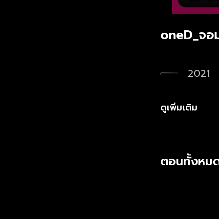
oneD_จอม
2021
ดูเพิ่มเติม
ตอนทั้งหมด