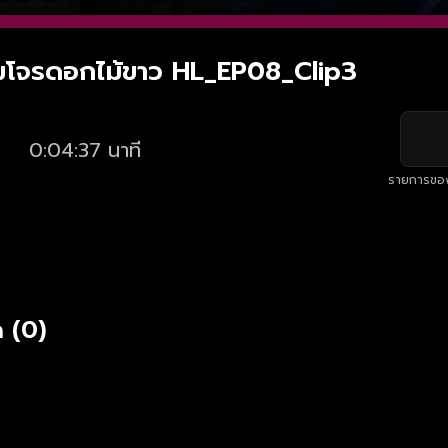
โจรดอกไม้ขาว HL_EP08_Clip3
0:04:37 นาที
รายการขอ
 (0)