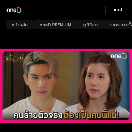
แอป
หน้าหลัก
oneD PREMIUM
ดูทีวีสด
ละครแนวตั้