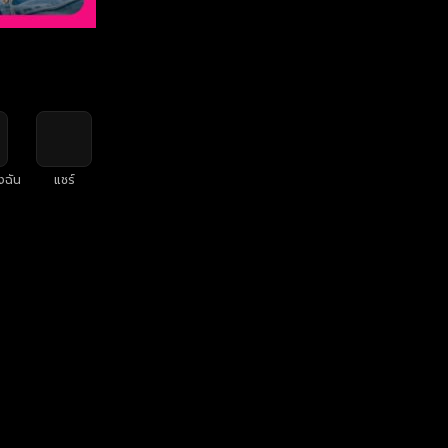
งฉัน
แชร์