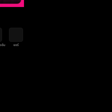
งฉัน
แชร์