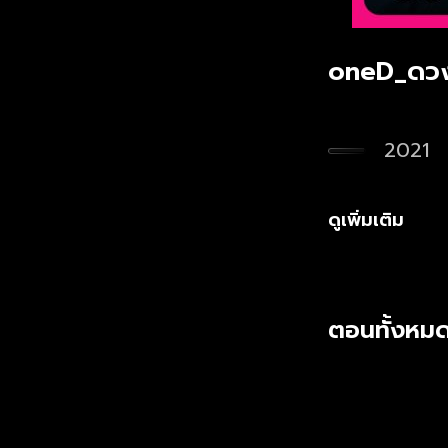
oneD_ดวง
2021
ดูเพิ่มเติม
ตอนทั้งหมด