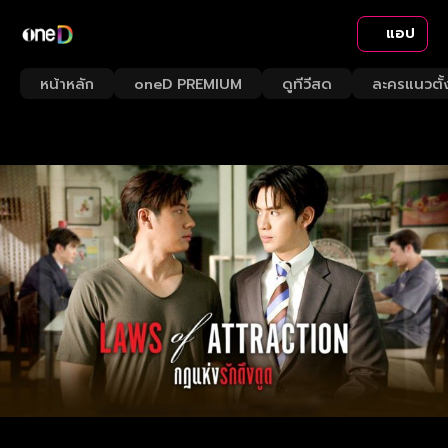
แอป
หน้าหลัก
oneD PREMIUM
ดูทีวีสด
ละครแนวตั้