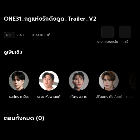
ONE31_กฎแห่งรักดึงดูด_Trailer_V2
น13+
2023
0:00:30 นาที
รายการของฉัน
แชร์
ดูเพิ่มเติม
ธนภัทร กาวิละ
รชตะ หัมพานนท์
ศัจกร ฉลาด
ปรัตถกร คัยนันทน์
ดวงดาว จ
ตอนทั้งหมด (0)