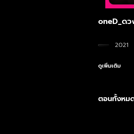
oneD_ดวง
2021
ดูเพิ่มเติม
ตอนทั้งหมด