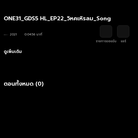
ONE31_GDS5 HL_EP22_วิหคเหิรลม_Song
2021
0:04:56 นาที
รายการของฉัน
แชร์
ดูเพิ่มเติม
ตอนทั้งหมด (0)