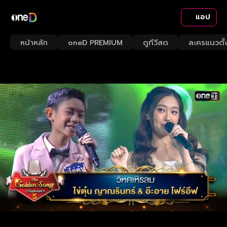
แอป
หน้าหลัก
oneD PREMIUM
ดูทีวีสด
ละครแนวตั้