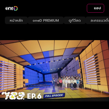
แอป
หน้าหลัก
oneD PREMIUM
ดูทีวีสด
ละครแนวตั้