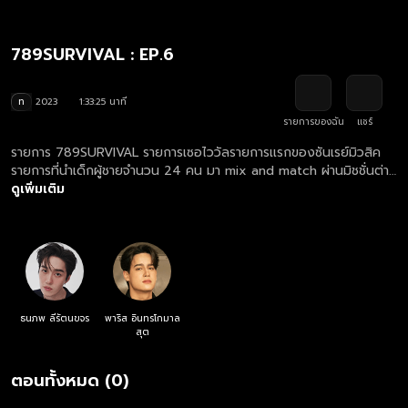
789SURVIVAL : EP.6
ท
2023
1:33:25 นาที
รายการของฉัน
แชร์
รายการ 789SURVIVAL รายการเซอไววัลรายการเเรกของซันเรย์มิวสิค
รายการที่นำเด็กผู้ชายจำนวน 24 คน มา mix and match ผ่านมิชชั่นต่าง
ๆ เพื่อหากลุ่มไอดอลที่มีฟังก์ชันครบถ้วน และเคมีที่ลงตัวที่สุด จำนวน 7
ดูเพิ่มเติม
หรือ 8 หรือ 9 คน
ธนภพ ลีรัตนขจร
พาริส อินทรโกมาล
สุต
ตอนทั้งหมด (0)