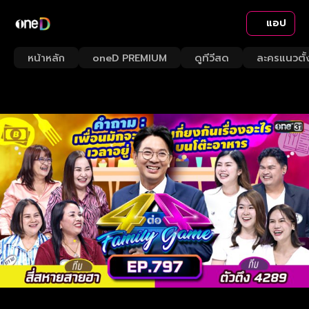
แอป
หน้าหลัก
oneD PREMIUM
ดูทีวีสด
ละครแนวตั้