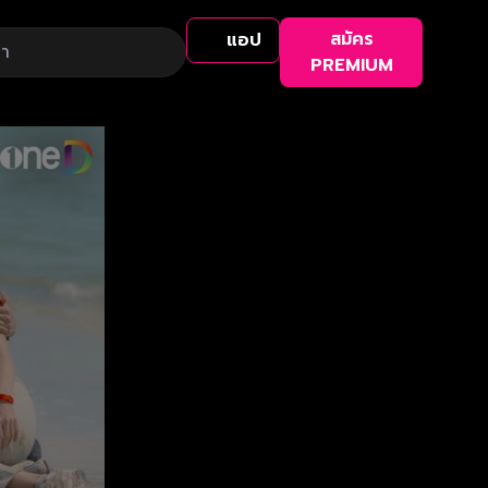
สมัคร
แอป
PREMIUM