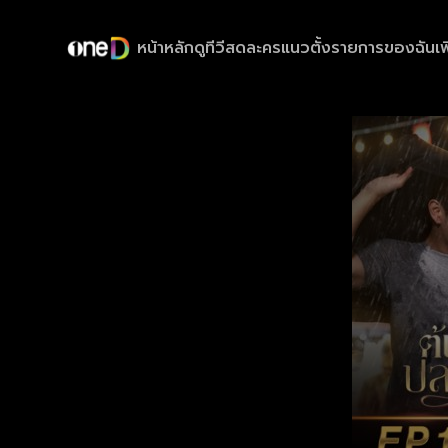
หน้าหลัก
ดูทีวีสด
ละครแนวตั้ง
รายการของฉัน
เพ