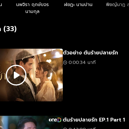
น
นพจิรา ฤกษ์ขจร
ฬชฏะ นามปาน
พิชญ์นาฏ 
นามกุล
 (33)
ตัวอย่าง ต้นร้ายปลายรัก
0:00:34 นาที
ต้นร้ายปลายรัก EP.1 Part 1