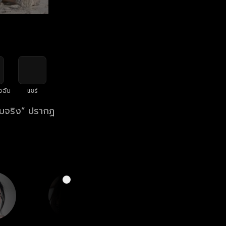
งฉัน
แชร์
วามจริง” ปรากฏ