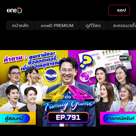
แอป
หน้าหลัก
oneD PREMIUM
ดูทีวีสด
ละครแนวตั้