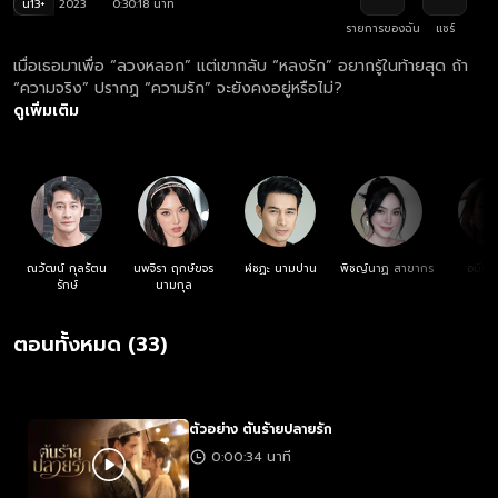
น13+
2023
0:30:18 นาที
รายการของฉัน
แชร์
เมื่อเธอมาเพื่อ “ลวงหลอก” แต่เขากลับ “หลงรัก” อยากรู้ในท้ายสุด ถ้า
“ความจริง” ปรากฏ “ความรัก” จะยังคงอยู่หรือไม่?
ดูเพิ่มเติม
ณวัฒน์ กุลรัตน
นพจิรา ฤกษ์ขจร
ฬชฏะ นามปาน
พิชญ์นาฏ สาขากร
อมีนา 
รักษ์
นามกุล
ตอนทั้งหมด (33)
ตัวอย่าง ต้นร้ายปลายรัก
0:00:34 นาที