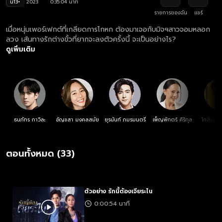
น13+
2023
0:35:04 นาที
รายการของฉัน
แชร์
เมื่อหนุ่มเพอร์เฟกต์ที่เกลียดการโกหก ต้องมาเจอกับมิจฯสาวจอมหลอก
ลวง เส้นทางรักต่างขั้วที่ยากจะลงตัวครั้งนี้ จะเป็นอย่างไร?
ดูเพิ่มเติม
ธนภัทร กาวิละ
อัญชสา มงคลสมัย
ยุรนันท์ ภมรมนตรี
เพ็ญพักตร์ ศิริกุล
โกสินทร์
ตอนทั้งหมด (33)
ตัวอย่าง รักนี้ต้องเจียระไน
0:00:54 นาที