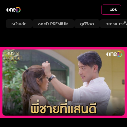
แอป
หน้าหลัก
oneD PREMIUM
ดูทีวีสด
ละครแนวตั้