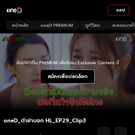
แอป
หน้าหลัก
oneD PREMIUM
ดูทีวีสด
ละครแนวตั้
อัปเกรดเป็น PREMIUM เพื่อรับชม Exclusive Content นี้
สมัครเพื่อปลดล็อก
oneD_ตำย่าบอก HL_EP29_Clip3