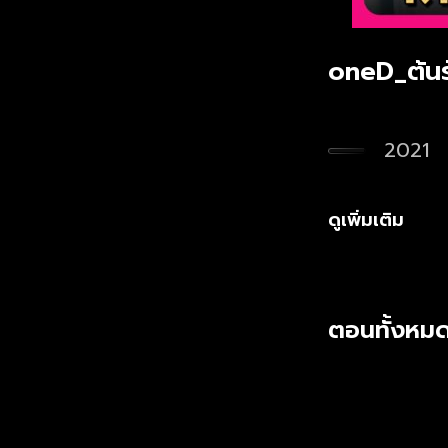
oneD_ต้นร
2021
ดูเพิ่มเติม
ตอนทั้งหมด