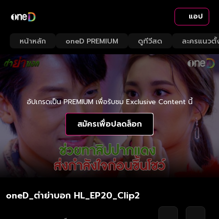
แอป
หน้าหลัก
oneD PREMIUM
ดูทีวีสด
ละครแนวตั้
อัปเกรดเป็น PREMIUM เพื่อรับชม Exclusive Content นี้
สมัครเพื่อปลดล็อก
oneD_ตำย่าบอก HL_EP20_Clip2