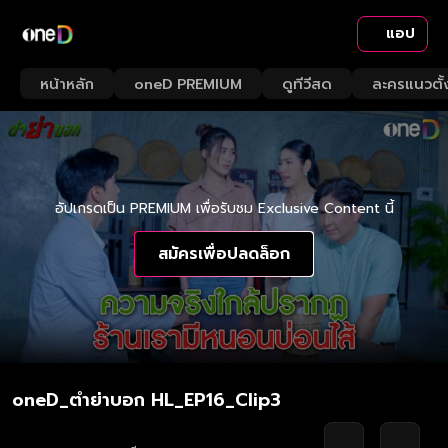
แอป
หน้าหลัก
oneD PREMIUM
ดูทีวีสด
ละครแนวตั้
อัปเกรดเป็น PREMIUM เพื่อรับชม Exclusive Content นี้
สมัครเพื่อปลดล็อก
oneD_ตำย่าบอก HL_EP16_Clip3