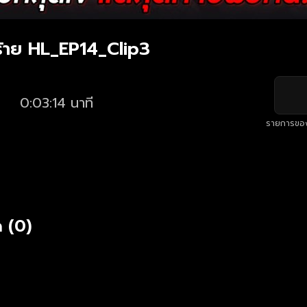
้าย HL_EP14_Clip3
0:03:14 นาที
รายการขอ
 (0)