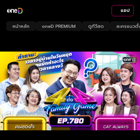
แอป
หน้าหลัก
oneD PREMIUM
ดูทีวีสด
ละครแนวตั้