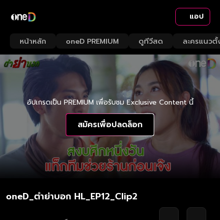
แอป
หน้าหลัก
oneD PREMIUM
ดูทีวีสด
ละครแนวตั้
อัปเกรดเป็น PREMIUM เพื่อรับชม Exclusive Content นี้
สมัครเพื่อปลดล็อก
oneD_ตำย่าบอก HL_EP12_Clip2