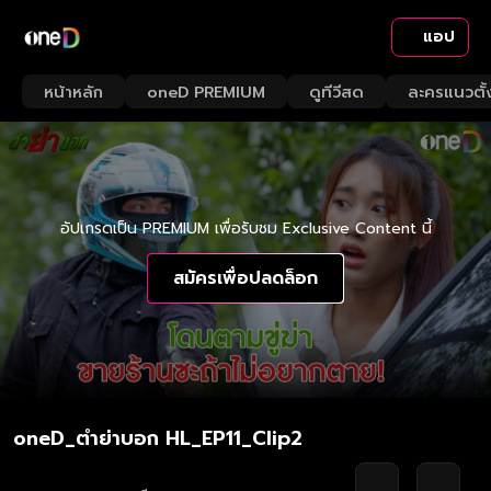
แอป
หน้าหลัก
oneD PREMIUM
ดูทีวีสด
ละครแนวตั้
อัปเกรดเป็น PREMIUM เพื่อรับชม Exclusive Content นี้
สมัครเพื่อปลดล็อก
oneD_ตำย่าบอก HL_EP11_Clip2