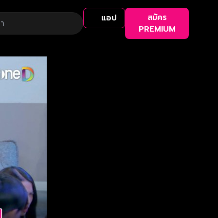
สมัคร
แอป
PREMIUM