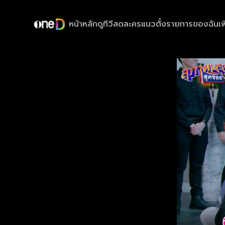
หน้าหลัก
ดูทีวีสด
ละครแนวตั้ง
รายการของฉัน
เพ