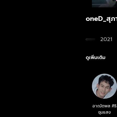
oneD_สุภ
2021
ดูเพิ่มเติม
อาณัตพล ศิริ
ชุมแสง