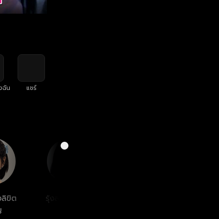
งฉัน
แชร์
งลิขิต
รุ้งลาวัลย์ โทนะ
ญ
หงษา