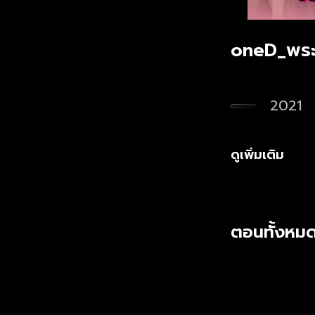
oneD_พระ
2021
ดูเพิ่มเติม
ตอนทั้งหมด