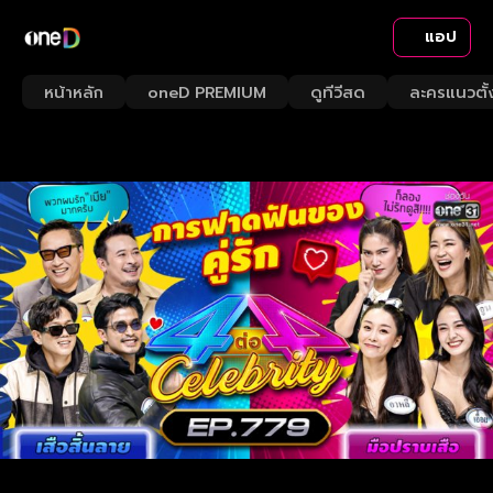
แอป
หน้าหลัก
oneD PREMIUM
ดูทีวีสด
ละครแนวตั้