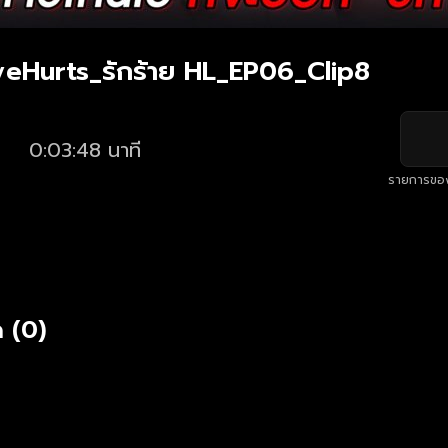
eHurts_รักร้าย HL_EP06_Clip8
0:03:48 นาที
รายการขอ
 (0)