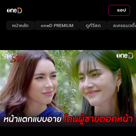
แอป
หน้าหลัก
oneD PREMIUM
ดูทีวีสด
ละครแนวตั้