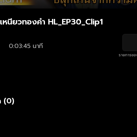
วเหนียวทองคำ HL_EP30_Clip1
0:03:45 นาที
รายการขอ
 (0)