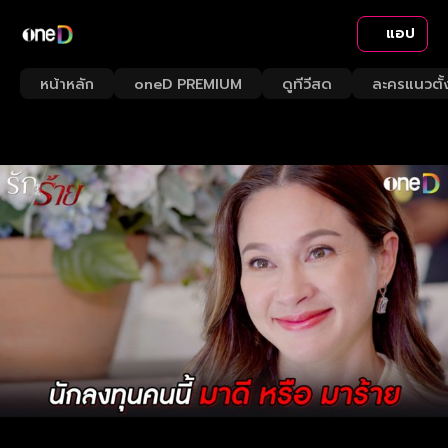
แอป
หน้าหลัก
oneD PREMIUM
ดูทีวีสด
ละครแนวตั้