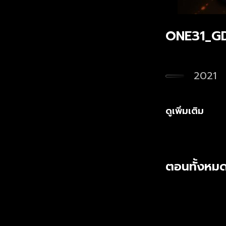
ONE31_GD
2021
ดูเพิ่มเติม
ตอนทั้งหมด