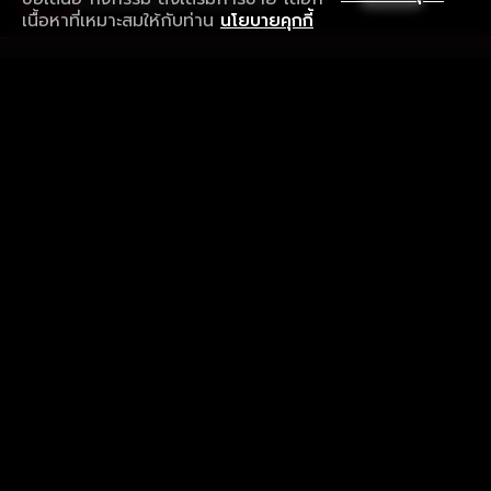
ดาวน์โหลดแอปเพื่อการรับชมที่ดีกว่า
เนื้อหาที่เหมาะสมให้กับท่าน
นโยบายคุกกี้
รับประสบการณ์ที่ดีที่สุดบนแอป
ภาษาไทย
คำถามที่พบบ่อย
แจ้งปัญหาการใช้งาน
ข้อกำหนดและเงื่อนไขการใช้งาน
นโยบายความเป็นส่วนตัว
ติดตามเรา
Version 8.1.0