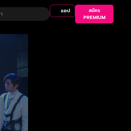
สมัคร
แอป
PREMIUM