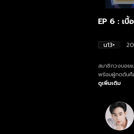
EP 6 : เบื
น13+
20
สมาชิกวงบอยแบน
พร้อมผู้กดดันคื
กับเส้นทางที่ต้อ
ดูเพิ่มเติม
Boyband The Se
ทางเว็บไซต์แล