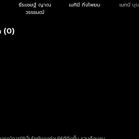
ธีระเชษฐ์ ญาณ
เมทินี กิ่งโพยม
เมทนี บุร
วรรธนฒ์
 (0)
การณ์การใช้เว็บไซต์ของท่านให้ดียิ่งขึ้น รวมถึงมอบ