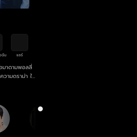
งฉัน
แชร์
ือมาดามพอลลี่
ละความดราม่า ให้
ัง ดูซีรีส์
ฟรี! ที่แรก