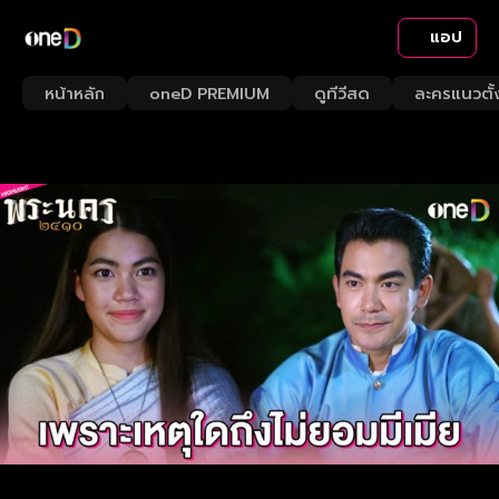
แอป
หน้าหลัก
oneD PREMIUM
ดูทีวีสด
ละครแนวตั้