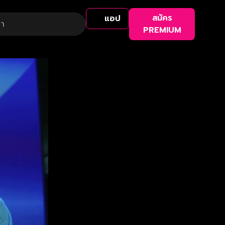
สมัคร
แอป
PREMIUM