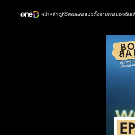
หน้าหลัก
ดูทีวีสด
ละครแนวตั้ง
รายการของฉัน
เพ