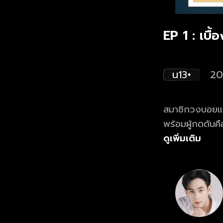
EP 1 : เบื
น13+
20
สมาชิกวงบอยแบน
พร้อมผู้กดดันคื
กับเส้นทางที่ต้อ
ดูเพิ่มเติม
Boyband The Se
ทางเว็บไซต์แล