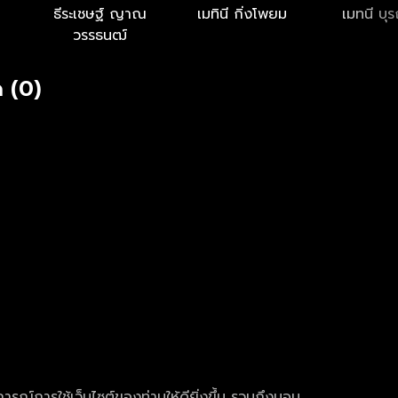
ธีระเชษฐ์ ญาณ
เมทินี กิ่งโพยม
เมทนี บุร
วรรธนฒ์
 (0)
การณ์การใช้เว็บไซต์ของท่านให้ดียิ่งขึ้น รวมถึงมอบ