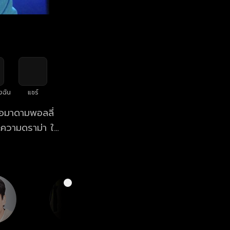
งฉัน
แชร์
ือมาดามพอลลี่
ละความดราม่า ให้
ัง ดูซีรีส์
ฟรี! ที่แรก