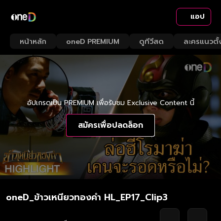
แอป
หน้าหลัก
oneD PREMIUM
ดูทีวีสด
ละครแนวตั้
อัปเกรดเป็น PREMIUM เพื่อรับชม Exclusive Content นี้
สมัครเพื่อปลดล็อก
oneD_ข้าวเหนียวทองคำ HL_EP17_Clip3