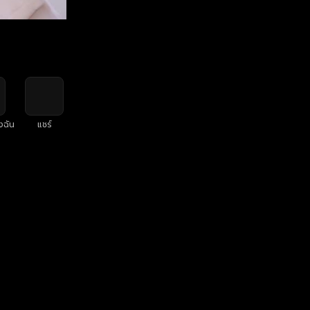
งฉัน
แชร์