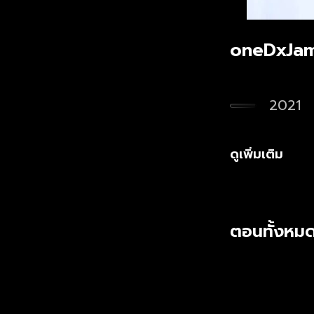
oneDxJam
2021
ดูเพิ่มเติม
ตอนทั้งหมด