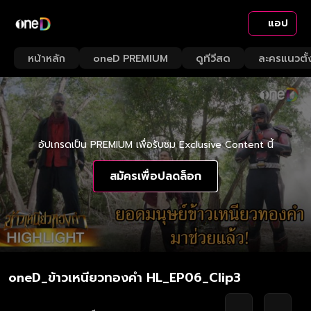
แอป
หน้าหลัก
oneD PREMIUM
ดูทีวีสด
ละครแนวตั้
อัปเกรดเป็น PREMIUM เพื่อรับชม Exclusive Content นี้
สมัครเพื่อปลดล็อก
oneD_ข้าวเหนียวทองคำ HL_EP06_Clip3