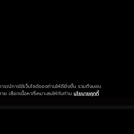
การณ์การใช้เว็บไซต์ของท่านให้ดียิ่งขึ้น รวมถึงมอบ
ย เลือกเนื้อหาที่เหมาะสมให้กับท่าน
นโยบายคุกกี้
เงื่อนไขการให้บริการ
การสนับสนุนแ
ข้อกำหนดและเงื่อนไขการใช้งาน
คำถามที่พบบ่อ
นโยบายความเป็นส่วนตัว
แจ้งปัญหาการใ