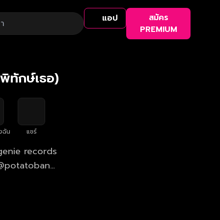
สมัคร
แอป
PREMIUM
ิทักษ์เธอ)
งฉัน
แชร์
 genie records
r @potatoband
Wangthamkua at