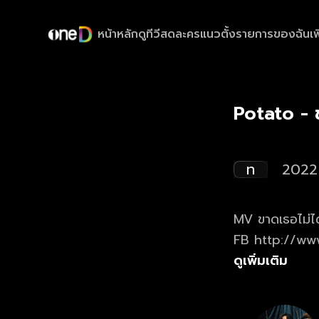
หน้าหลัก
ดูทีวีสด
ละครแนวตั้ง
รายการของฉัน
เพ
Potato - 
ท
2022
MV ขาดเธอไม่ไ
FB http://www
เพลง #ขาดเธอไม่ได้ เนื้อร้อง : เหนือวงศ์ ทำนอง : Potato เรี
ดูเพิ่มเติม
เจริญ, Potato Producer : NY-Q Recorded at ก๋ำกิกเผี่ยง สตูดิโอ Digital editor 
พิเชฐ ทรัพย์เ