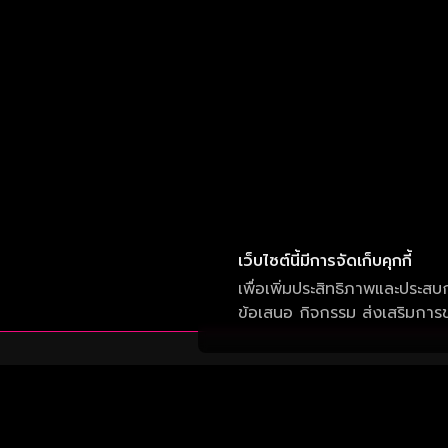
เว็บไซต์นี้มีการจัดเก็บคุกกี้
เพื่อเพิ่มประสิทธิภาพและประสบ
ข้อเสนอ กิจกรรม ส่งเสริมการขา
บริษัท วัน สามสิบเอ็ด จำกัด
เลขที่ 50 อาคาร จีเอ็มเอ็ม แกรมมี่ เพลส ถนน
สุขุมวิท แขวงคลองเตยเหนือ เขต วัฒนา กรุงเทพ