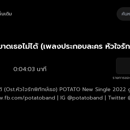
ิ่มเติม
Playback
/
Mute
Loaded
:
Rate
24.65%
ขาดเธอไม่ได้ (เพลงประกอบละคร หัวใจรักพ
0:04:03 นาที
รายการขอ
ด้ (Ost.หัวใจรักพิทักษ์เธอ) POTATO New Single 2022
.fb.com/potatoband​​​​ | IG @potatoband | Twitte
ยบเรียง : พิเชฐ ทรัพย์
:
จริญ, ทีฆทัศน์ ทวิอารยกุล Mixed&Mastered by Ghun 