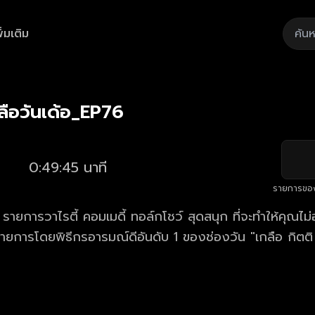
ิ่มเติม
Playback
/
Mute
Loaded
:
Rate
2.01%
ือวันเด้อ_EP76
0:49:45 นาที
รายการขอ
" รายการวาไรตี้ คอมเมดี้ ทอล์กโชว์ สุดสนุก ที่จะทำให้คุณไ
รายการโดยพิธีกรอารมณ์ดีอันดับ 1 ของช่องวัน "เกลือ กิตติ 
่ารัก และกินใจ สนุกและบันเทิงจนคุณคาดไม่ถึง!!