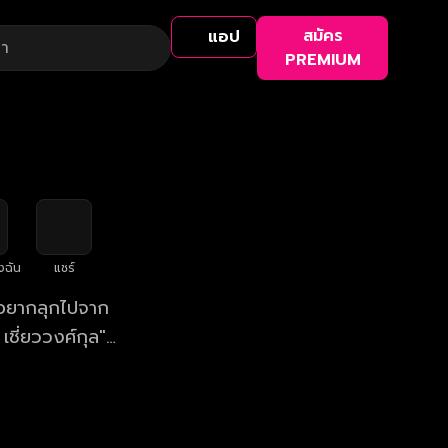
สมัคร
แอป
PREMIUM
งฉัน
แชร์
ม่อยากลุกไปจาก
เชี่ยววงศ์กุล"