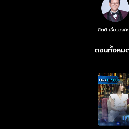
กิตติ เชี่ยววงศ์
ตอนทั้งหมด