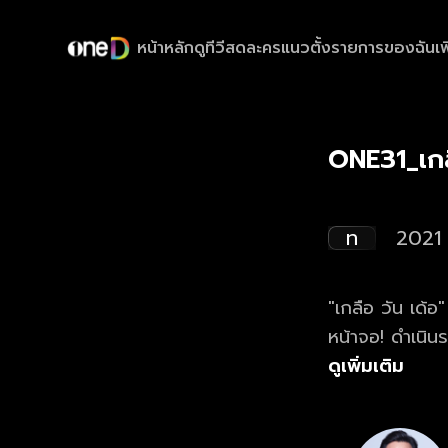
หน้าหลัก
ดูทีวีสด
ละครแนวตั้ง
รายการของฉัน
เพ
ONE31_เกล
ท
2021
"เกลือ วัน เด้อ
หน้าจอ! ดำเนิน
ที่ปากกล้า ฮา น
ดูเพิ่มเติม