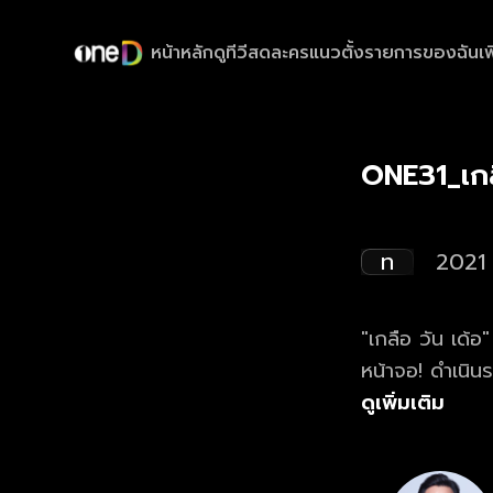
หน้าหลัก
ดูทีวีสด
ละครแนวตั้ง
รายการของฉัน
เพ
ONE31_เกล
ท
2021
"เกลือ วัน เด้อ
หน้าจอ! ดำเนิน
ที่ปากกล้า ฮา น
ดูเพิ่มเติม