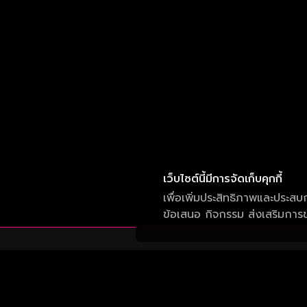
เว็บไซต์นี้มีการจัดเก็บคุกกี้
เพื่อเพิ่มประสิทธิภาพและประสบ
ข้อเสนอ กิจกรรม ส่งเสริมการขา
บริษัท วัน สามสิบเอ็ด จำกัด
เลขที่ 50 อาคาร จีเอ็มเอ็ม แกรมมี่ เพลส ถนน
สุขุมวิท แขวงคลองเตยเหนือ เขต วัฒนา กรุงเทพ