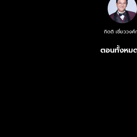
กิตติ เชี่ยววงศ์
ตอนทั้งหมด