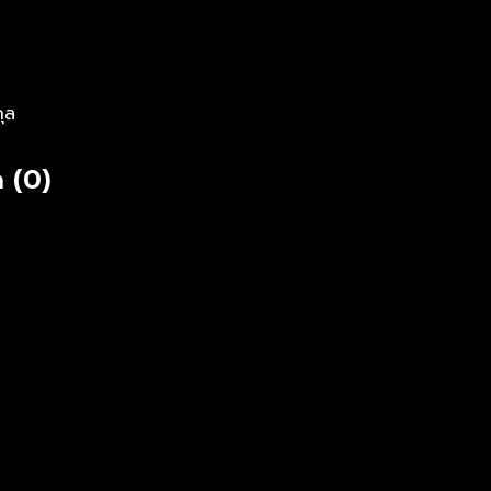
กุล
 (0)