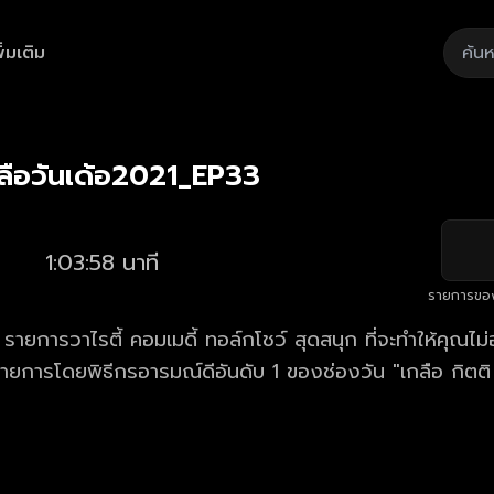
ิ่มเติม
Playback
/
Mute
Loaded
:
Rate
1.56%
ือวันเด้อ2021_EP33
1:03:58 นาที
รายการขอ
" รายการวาไรตี้ คอมเมดี้ ทอล์กโชว์ สุดสนุก ที่จะทำให้คุณไ
รายการโดยพิธีกรอารมณ์ดีอันดับ 1 ของช่องวัน "เกลือ กิตติ 
่ารัก และกินใจ สนุกและบันเทิงจนคุณคาดไม่ถึง!!