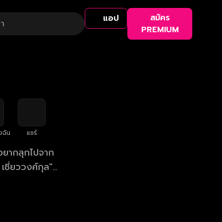
สมัคร
แอป
PREMIUM
งฉัน
แชร์
ม่อยากลุกไปจาก
เชี่ยววงศ์กุล"