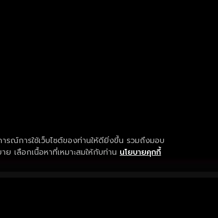
การณ์การใช้เว็บไซต์ของท่านให้ดียิ่งขึ้น รวมถึงมอบ
ย เลือกเนื้อหาที่เหมาะสมให้กับท่าน
นโยบายคุกกี้
เงื่อนไขการให้บริการ
การสนับสนุนแ
ข้อกำหนดและเงื่อนไขการใช้งาน
คำถามที่พบบ่อ
นโยบายความเป็นส่วนตัว
แจ้งปัญหาการใ